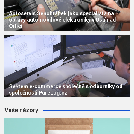
Autoservis Senohrábek jako specialista na
opravy automobilové elektroniky v Ústí nad
Orlicí
Světem e-commerce společně s odborníky od
společnosti PureLog.cz
Vaše názory