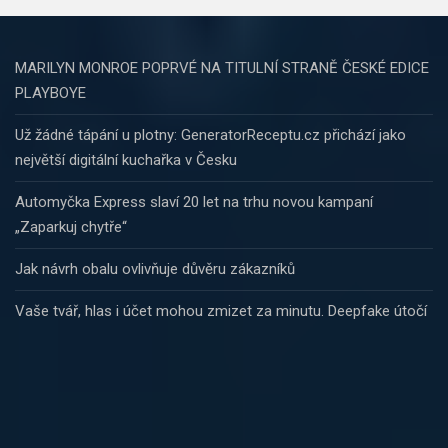
MARILYN MONROE POPRVÉ NA TITULNÍ STRANĚ ČESKÉ EDICE
PLAYBOYE
Už žádné tápání u plotny: GeneratorReceptu.cz přichází jako
největší digitální kuchařka v Česku
Automyčka Express slaví 20 let na trhu novou kampaní
„Zaparkuj chytře“
Jak návrh obalu ovlivňuje důvěru zákazníků
Vaše tvář, hlas i účet mohou zmizet za minutu. Deepfake útočí