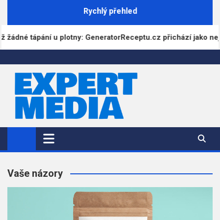
Skip
Rychlý přehled
to
content
: GeneratorReceptu.cz přichází jako největší digitální kuchařka
ExpertMedia.cz
Magazín informací
Vaše názory