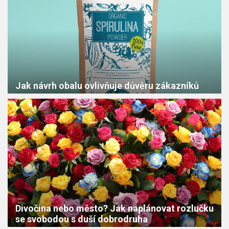
Jak návrh obalu ovlivňuje důvěru zákazníků
Divočina nebo město? Jak naplánovat rozlučku
se svobodou s duší dobrodruha