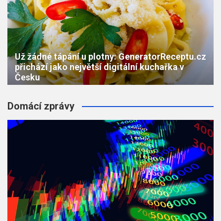
Už žádné tápání u plotny: GeneratorReceptu.cz
přichází jako největší digitální kuchařka v
Česku
Domácí zprávy