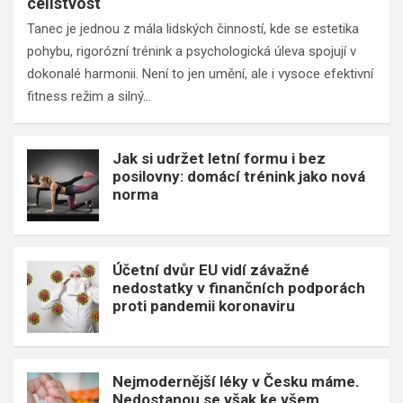
celistvost
Tanec je jednou z mála lidských činností, kde se estetika
pohybu, rigorózní trénink a psychologická úleva spojují v
dokonalé harmonii. Není to jen umění, ale i vysoce efektivní
fitness režim a silný…
Jak si udržet letní formu i bez
posilovny: domácí trénink jako nová
norma
Účetní dvůr EU vidí závažné
nedostatky v finančních podporách
proti pandemii koronaviru
Nejmodernější léky v Česku máme.
Nedostanou se však ke všem