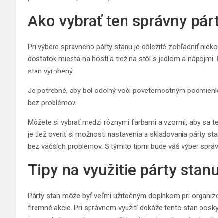
Ako vybrať ten správny pár
Pri výbere správneho párty stanu je dôležité zohľadniť niek
dostatok miesta na hostí a tiež na stôl s jedlom a nápojmi. 
stan vyrobený.
Je potrebné, aby bol odolný voči poveternostným podmienk
bez problémov.
Môžete si vybrať medzi rôznymi farbami a vzormi, aby sa te
je tiež overiť si možnosti nastavenia a skladovania párty st
bez väčších problémov. S týmito tipmi bude váš výber sprá
Tipy na využitie párty stan
Párty stan môže byť veľmi užitočným doplnkom pri organizo
firemné akcie. Pri správnom využití dokáže tento stan posky