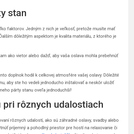
ty stan
oľko faktorov. Jedným z nich je veľkosť, pretože musíte mať
Ďalším dôležitým aspektom je kvalita materiálu, z ktorého je
am ako vietor alebo dažď, aby vaša oslava mohla prebehnúť
nto doplnok hodil k celkovej atmosfére vašej oslavy. Dôležité
anu, aby ste ho vedeli jednoducho inštalovať a neskôr uložiť
vneho párty stanu oveľa jednoduchší!
u pri rôznych udalostiach
vaní rôznych udalostí, ako sú záhradné oslavy, svadby alebo
tnúť príjemný a pohodlný priestor pre hostí na relaxovanie či