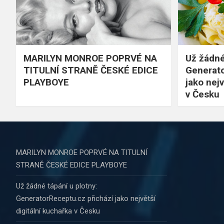
MARILYN MONROE POPRVÉ NA
Už žádné
TITULNÍ STRANĚ ČESKÉ EDICE
Generato
PLAYBOYE
jako nejv
v Česku
MARILYN MONROE POPRVÉ NA TITULNÍ
STRANĚ ČESKÉ EDICE PLAYBOYE
Už žádné tápání u plotny:
GeneratorReceptu.cz přichází jako největší
digitální kuchařka v Česku