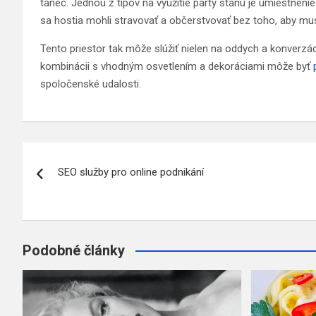
tanec. Jednou z tipov na využitie párty stanu je umiestneni
sa hostia mohli stravovať a občerstvovať bez toho, aby mus
Tento priestor tak môže slúžiť nielen na oddych a konverzáci
kombinácii s vhodným osvetlením a dekoráciami môže byť
spoločenské udalosti.
Navigace
SEO služby pro online podnikání
pro
příspěvek
Podobné články