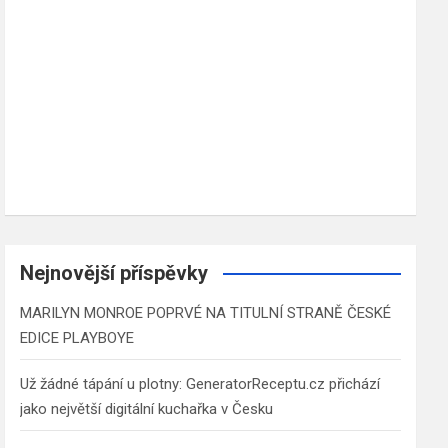
Nejnovější příspěvky
MARILYN MONROE POPRVÉ NA TITULNÍ STRANĚ ČESKÉ
EDICE PLAYBOYE
Už žádné tápání u plotny: GeneratorReceptu.cz přichází
jako největší digitální kuchařka v Česku