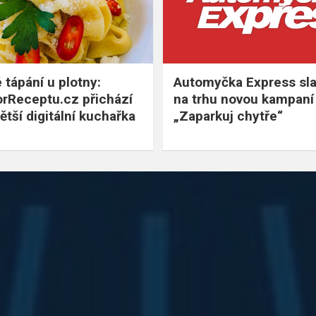
 tápání u plotny:
Automyčka Express slav
rReceptu.cz přichází
na trhu novou kampaní
ětší digitální kuchařka
„Zaparkuj chytře“