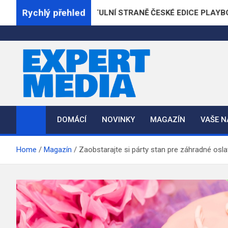
Skip
Rychlý přehled
 POPRVÉ NA TITULNÍ STRANĚ ČESKÉ EDICE PLAYBOYE
to
content
ExpertMedia.cz
Magazín informací
DOMÁCÍ
NOVINKY
MAGAZÍN
VAŠE 
Home
Magazín
Zaobstarajte si párty stan pre záhradné osla