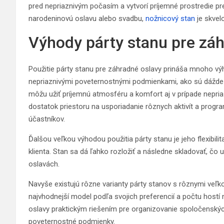
pred nepriaznivým počasím a vytvorí príjemné prostredie pre 
narodeninovú oslavu alebo svadbu,
nožnicový stan
je skvel
Výhody párty stanu pre zá
Použitie párty stanu pre záhradné oslavy prináša mnoho vý
nepriaznivými poveternostnými podmienkami, ako sú dážde ale
môžu užiť príjemnú atmosféru a komfort aj v prípade nepri
dostatok priestoru na usporiadanie rôznych aktivít a pro
účastníkov.
Ďalšou veľkou výhodou použitia párty stanu je jeho flexibi
klienta. Stan sa dá ľahko rozložiť a následne skladovať, čo
oslavách.
Navyše existujú rôzne varianty párty stanov s rôznymi veľk
najvhodnejší model podľa svojich preferencií a počtu hostí 
oslavy praktickým riešením pre organizovanie spoločenskýc
poveternostné podmienky.