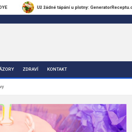
Už žádné tápání u plotny: GeneratorReceptu.cz přichází 
NÁZORY
ZDRAVÍ
KONTAKT
vy