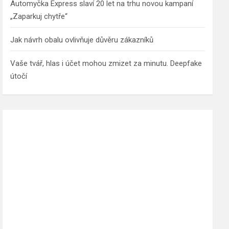
Automyčka Express slaví 20 let na trhu novou kampaní
„Zaparkuj chytře“
Jak návrh obalu ovlivňuje důvěru zákazníků
Vaše tvář, hlas i účet mohou zmizet za minutu. Deepfake
útočí