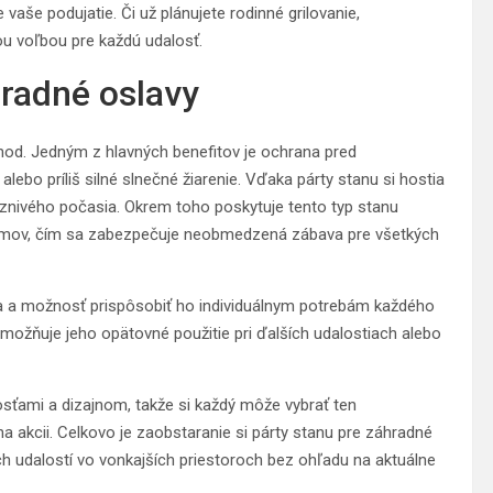
vaše podujatie. Či už plánujete rodinné grilovanie,
ou voľbou pre každú udalosť.
hradné oslavy
hod. Jedným z hlavných benefitov je ochrana pred
bo príliš silné slnečné žiarenie. Vďaka párty stanu si hostia
aznivého počasia. Okrem toho poskytuje tento typ stanu
gramov, čím sa zabezpečuje neobmedzená zábava pre všetkých
lita a možnosť prispôsobiť ho individuálnym potrebám každého
 umožňuje jeho opätovné použitie pri ďalších udalostiach alebo
osťami a dizajnom, takže si každý môže vybrať ten
na akcii. Celkovo je zaobstaranie si párty stanu pre záhradné
h udalostí vo vonkajších priestoroch bez ohľadu na aktuálne