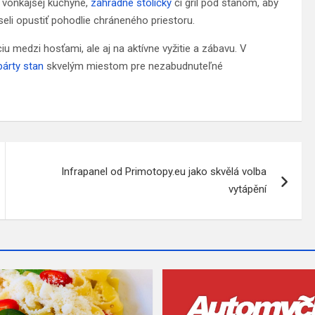
e vonkajšej kuchyne,
záhradné stoličky
či gril pod stanom, aby
eli opustiť pohodlie chráneného priestoru.
u medzi hosťami, ale aj na aktívne vyžitie a zábavu. V
párty stan
skvelým miestom pre nezabudnuteľné
Infrapanel od Primotopy.eu jako skvělá volba
vytápění