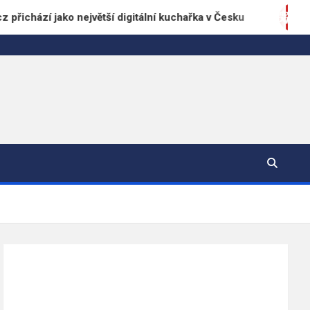
jako největší digitální kuchařka v Česku
Automyčk