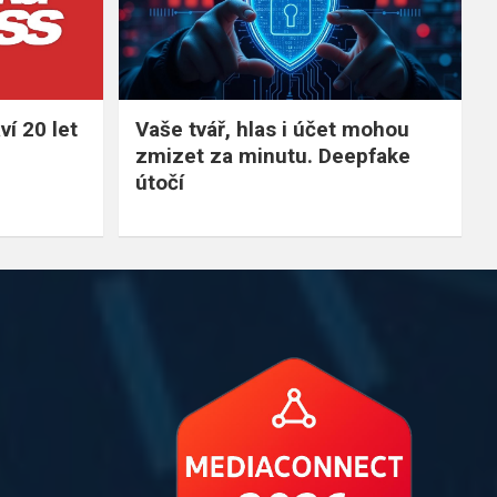
í 20 let
Vaše tvář, hlas i účet mohou
zmizet za minutu. Deepfake
útočí