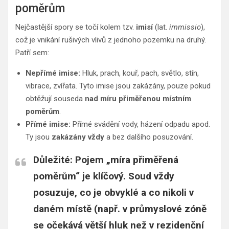
poměrům
Nejčastější spory se točí kolem tzv.
imisí
(lat.
immissio
),
což je vnikání rušivých vlivů z jednoho pozemku na druhý.
Patří sem:
Nepřímé imise:
Hluk, prach, kouř, pach, světlo, stín,
vibrace, zvířata. Tyto imise jsou zakázány, pouze pokud
obtěžují souseda
nad míru přiměřenou místním
poměrům
.
Přímé imise:
Přímé svádění vody, házení odpadu apod.
Ty jsou
zakázány vždy
a bez dalšího posuzování.
Důležité:
Pojem
„míra přiměřená
poměrům“
je klíčový. Soud vždy
posuzuje, co je obvyklé a co nikoli v
daném místě (např. v průmyslové zóně
se očekává větší hluk než v rezidenční