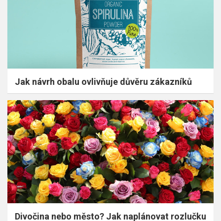
Jak návrh obalu ovlivňuje důvěru zákazníků
Divočina nebo město? Jak naplánovat rozlučku