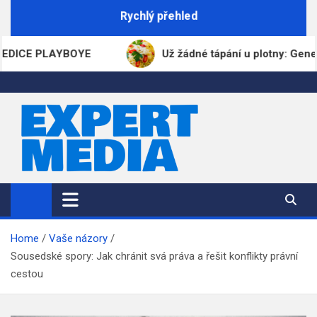
Skip
Rychlý přehled
to
content
LAYBOYE
Už žádné tápání u plotny: GeneratorRecep
ExpertMedia.cz
Magazín informací
Home
Vaše názory
Sousedské spory: Jak chránit svá práva a řešit konflikty právní
cestou