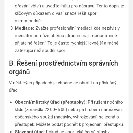
ořezání větví) a uveďte lhůtu pro nápravu. Tento dopis je
klíčovým důkazem o vaší snaze řešit spor
mimosoudně.
Mediace:
Zvažte profesionální mediaci, kde nezávislý
mediátor pomůže oběma stranám najít oboustranně
přijatelné řešení. To je často rychlejší, levnější a méně
zatěžující než soudní spor.
B. Řešení prostřednictvím správních
orgánů
V některých případech je vhodné se obrátit na příslušný
úřad:
Obecní/městský úřad (přestupky):
Při rušení nočního
klidu (zpravidla 22:00–6:00) nebo při hrubém narušování
občanského soužití (nadávky, vyhrožování) se jedná o
přestupek. Můžete podat podnět k projednání přestupku.
Stavební úřad:
Pokud se spor týká černé stavby,