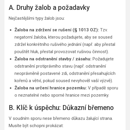
A. Druhy žalob a požadavky
Nejčastějšími typy žalob jsou:
Žaloba na zdržení se rušení (§ 1013 OZ):
Tzv.
negatorní žaloba, kterou požadujete, aby se soused
zdržel konkrétního rušivého jednání (např. aby přestal
pouštět hluk, přestal provozovat rušivou činnost).
Žaloba na odstranění stavby / zásahu:
Požadujete
odstranění protiprávního stavu (např. odstranění
neoprávněně postavené zdi, odstranění přesahujících
kořenů a větví, pokud soused nevyhověl vaší výzvě).
Žaloba na určení hranice pozemku:
V případě sporu
o neznatelné nebo sporné hranice mezi pozemky.
B. Klíč k úspěchu: Důkazní břemeno
V soudním sporu nese břemeno důkazu žalující strana.
Musíte být schopni prokázat: