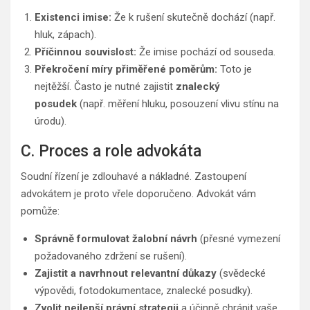
Existenci imise:
Že k rušení skutečně dochází (např.
hluk, zápach).
Příčinnou souvislost:
Že imise pochází od souseda.
Překročení míry přiměřené poměrům:
Toto je
nejtěžší. Často je nutné zajistit
znalecký
posudek
(např. měření hluku, posouzení vlivu stínu na
úrodu).
C. Proces a role advokáta
Soudní řízení je zdlouhavé a nákladné. Zastoupení
advokátem je proto vřele doporučeno. Advokát vám
pomůže:
Správně formulovat žalobní návrh
(přesné vymezení
požadovaného zdržení se rušení).
Zajistit a navrhnout relevantní důkazy
(svědecké
výpovědi, fotodokumentace, znalecké posudky).
Zvolit nejlepší právní strategii
a účinně chránit vaše