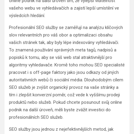
online podnik na další úroveň tím, že vylepší viditelnost
vašeho webu ve vyhledávačích a zajistí lepší umístění ve
výsledcích hledání.
Profesionální SEO služby se zaměřují na analýzu klíčových
slov relevantních pro váš obor a optimalizaci obsahu
vašich stránek tak, aby byly lépe indexovány vyhledávači.
To znamená používání správných meta tagů, nadpisů a
popisků k tomu, aby se váš web stal atraktivnější pro
algoritmy vyhledavače. Kromě toho mohou SEO specialisté
pracovat i s off-page faktory jako jsou odkazy od jiných
autoritativních webů či sociální média. Dlouhodobým cílem
SEO služeb je zvýšit organický provoz na vaše stránky a
tím i zlepšit konverzní poměr, což vede k vyššímu prodeji
produktů nebo služeb. Pokud chcete posunout svůj online
podnik na další úroveň, měli byste zvážit investici do
profesionálních SEO služeb.
SEO služby jsou jednou z nejefektivnějších metod, jak