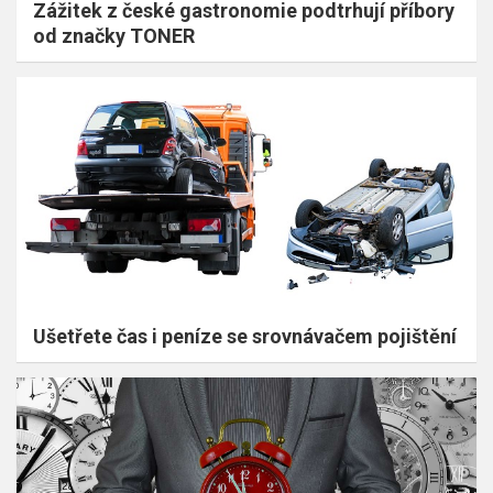
Zážitek z české gastronomie podtrhují příbory
od značky TONER
Ušetřete čas i peníze se srovnávačem pojištění