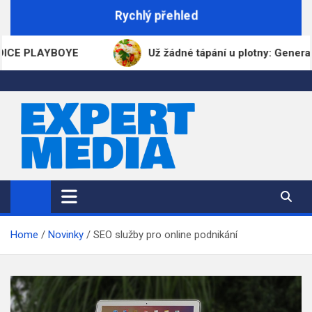
Skip
Rychlý přehled
to
content
AYBOYE
Už žádné tápání u plotny: GeneratorReceptu
ExpertMedia.cz
Magazín informací
Home
Novinky
SEO služby pro online podnikání