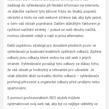
zadávají do vyhledavače při hledání informací na internetu.
Je důležité začlenit tyto klíčové fráze do titulků, popisků
obrázků a textu na vaší webové stránce tak, aby bylo jasné,
o čem váš obsah pojednává. Dalším důležitým faktorem je
rychlost načítání stránky – pokud se web dlouho načítá,
mohou uživatelé odejít a najít si jinou alternativu.
Další úspěšnou strategií pro dosažení předních pozic ve
vyhledavači je budování kvalitních zpětných odkazů. Zpětné
odkazy jsou odkazy, které vedou na váš web z jiných
stránek. Vyhledávače považují tyto odkazy za důkaz toho,
že váš obsah je hodnotný a relevantní pro uživatele. Je
však důležité dbát na kvalitu těchto odkazů – vyhledávače
preferují přirozené a organické odkazy před umělými nebo
spamovými.
S pomocí profesionálních SEO služeb můžete
optimalizovat svůj web tak, aby byl co nejlépe viditelný ve