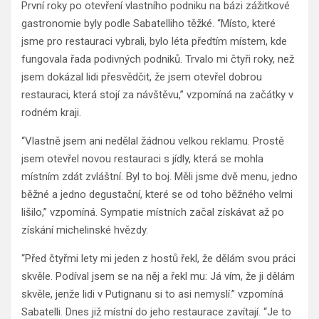
První roky po otevření vlastního podniku na bázi zážitkové
gastronomie byly podle Sabatelliho těžké. “Místo, které
jsme pro restauraci vybrali, bylo léta předtím místem, kde
fungovala řada podivných podniků. Trvalo mi čtyři roky, než
jsem dokázal lidi přesvědčit, že jsem otevřel dobrou
restauraci, která stojí za návštěvu,” vzpomíná na začátky v
rodném kraji.
“Vlastně jsem ani nedělal žádnou velkou reklamu. Prostě
jsem otevřel novou restauraci s jídly, která se mohla
místním zdát zvláštní. Byl to boj. Měli jsme dvě menu, jedno
běžné a jedno degustační, které se od toho běžného velmi
lišilo,” vzpomíná. Sympatie místních začal získávat až po
získání michelinské hvězdy.
“Před čtyřmi lety mi jeden z hostů řekl, že dělám svou práci
skvěle. Podíval jsem se na něj a řekl mu: Já vím, že ji dělám
skvěle, jenže lidi v Putignanu si to asi nemyslí.” vzpomíná
Sabatelli. Dnes již místní do jeho restaurace zavítají. “Je to