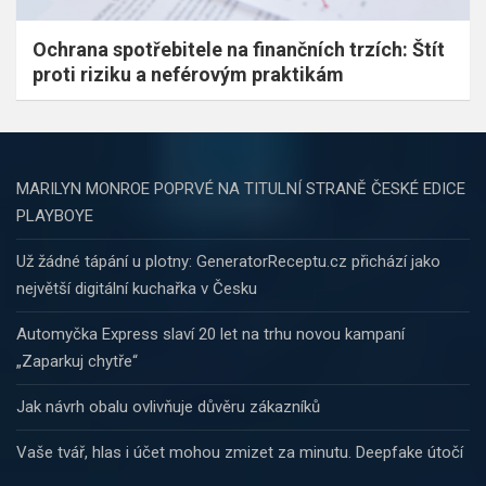
Ochrana spotřebitele na finančních trzích: Štít
proti riziku a neférovým praktikám
MARILYN MONROE POPRVÉ NA TITULNÍ STRANĚ ČESKÉ EDICE
PLAYBOYE
Už žádné tápání u plotny: GeneratorReceptu.cz přichází jako
největší digitální kuchařka v Česku
Automyčka Express slaví 20 let na trhu novou kampaní
„Zaparkuj chytře“
Jak návrh obalu ovlivňuje důvěru zákazníků
Vaše tvář, hlas i účet mohou zmizet za minutu. Deepfake útočí