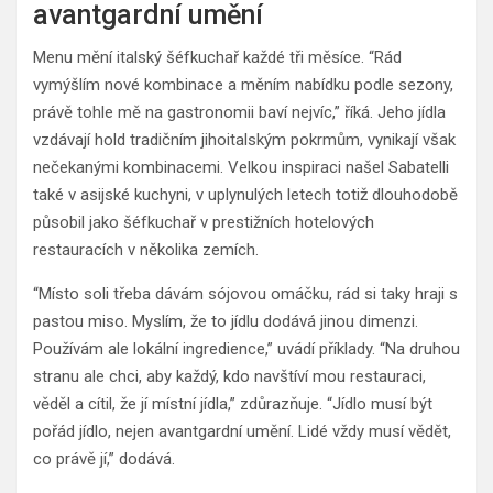
avantgardní umění
Menu mění italský šéfkuchař každé tři měsíce. “Rád
vymýšlím nové kombinace a měním nabídku podle sezony,
právě tohle mě na gastronomii baví nejvíc,” říká. Jeho jídla
vzdávají hold tradičním jihoitalským pokrmům, vynikají však
nečekanými kombinacemi. Velkou inspiraci našel Sabatelli
také v asijské kuchyni, v uplynulých letech totiž dlouhodobě
působil jako šéfkuchař v prestižních hotelových
restauracích v několika zemích.
“Místo soli třeba dávám sójovou omáčku, rád si taky hraji s
pastou miso. Myslím, že to jídlu dodává jinou dimenzi.
Používám ale lokální ingredience,” uvádí příklady. “Na druhou
stranu ale chci, aby každý, kdo navštíví mou restauraci,
věděl a cítil, že jí místní jídla,” zdůrazňuje. “Jídlo musí být
pořád jídlo, nejen avantgardní umění. Lidé vždy musí vědět,
co právě jí,” dodává.