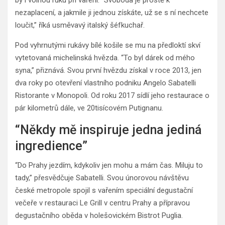
by i volnou ruku při vaření. “Svoboda je prostě k
nezaplacení, a jakmile ji jednou získáte, už se s ní nechcete
loučit,” říká usměvavý italský šéfkuchař.
Pod vyhrnutými rukávy bílé košile se mu na předloktí skví
vytetovaná michelinská hvězda. “To byl dárek od mého
syna,” přiznává. Svou první hvězdu získal v roce 2013, jen
dva roky po otevření vlastního podniku Angelo Sabatelli
Ristorante v Monopoli. Od roku 2017 sídlí jeho restaurace o
pár kilometrů dále, ve 20tisícovém Putignanu.
“Někdy mě inspiruje jedna jediná
ingredience”
“Do Prahy jezdím, kdykoliv jen mohu a mám čas. Miluju to
tady,” přesvědčuje Sabatelli. Svou únorovou návštěvu
české metropole spojil s vařením speciální degustační
večeře v restauraci Le Grill v centru Prahy a přípravou
degustačního oběda v holešovickém Bistrot Puglia.