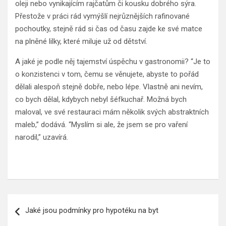
oleji nebo vynikajícím rajčatům či kousku dobrého sýra.
Přestože v práci rád vymýšlí nejrůznějších rafinované
pochoutky, stejně rád si čas od času zajde ke své matce
na plněné lilky, které miluje už od dětství.
A jaké je podle něj tajemství úspěchu v gastronomii? “Je to
o konzistenci v tom, čemu se věnujete, abyste to pořád
dělali alespoň stejně dobře, nebo lépe. Vlastně ani nevím,
co bych dělal, kdybych nebyl šéfkuchař. Možná bych
maloval, ve své restauraci mám několik svých abstraktních
maleb,” dodává. “Myslím si ale, že jsem se pro vaření
narodil,” uzavírá.
Navigace
Jaké jsou podmínky pro hypotéku na byt
pro