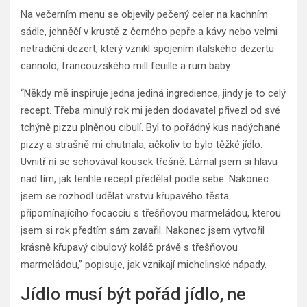
Na večerním menu se objevily pečený celer na kachním
sádle, jehněčí v krustě z černého pepře a kávy nebo velmi
netradiční dezert, který vznikl spojením italského dezertu
cannolo, francouzského mill feuille a rum baby.
“Někdy mě inspiruje jedna jediná ingredience, jindy je to celý
recept. Třeba minulý rok mi jeden dodavatel přivezl od své
tchýně pizzu plněnou cibulí. Byl to pořádný kus nadýchané
pizzy a strašně mi chutnala, ačkoliv to bylo těžké jídlo.
Uvnitř ní se schovával kousek třešně. Lámal jsem si hlavu
nad tím, jak tenhle recept předělat podle sebe. Nakonec
jsem se rozhodl udělat vrstvu křupavého těsta
připomínajícího focacciu s třešňovou marmeládou, kterou
jsem si rok předtím sám zavařil. Nakonec jsem vytvořil
krásně křupavý cibulový koláč právě s třešňovou
marmeládou,” popisuje, jak vznikají michelinské nápady.
Jídlo musí být pořád jídlo, ne