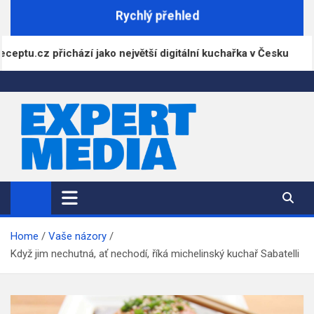
Skip
Rychlý přehled
to
content
ichází jako největší digitální kuchařka v Česku
A
ExpertMedia.cz
Magazín informací
Home
Vaše názory
Když jim nechutná, ať nechodí, říká michelinský kuchař Sabatelli