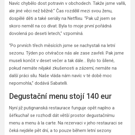
Navíc chybělo dost potravin v obchodech. Takže jsme vařili,
ale jiné věci než běžně.” Čas rozdělil mezi svou ženu,
dospělé děti a také seriály na Netflixu. “Pak už jsem se
skoro neměl na co dívat. Byla to moje první pořádná
dovolená po deseti letech,” vzpomíná.
“Po prvních třech měsících jsme se nachystali na letní
sezonu. Týden po otvíračce nás ale zase zavřeli. Pak jsme
museli končit v deset večer a tak dále… Bylo to šílené,
pokud nemáte nějaké zkušenosti a zázemí, nemáte na
další práci sílu. Naše vláda nám navíc v té době moc
nepomohla,” dodává Sabatelli.
Degustační menu stojí 140 eur
Nyní již putignanská restaurace funguje opět naplno a
šéfkuchař se rozhodl dát větší prostor degustačnímu
menu a menu à la carte. Na rezervaci v jeho restauraci se
čeká nejdéle pět dní, a to pouze během letní sezony.