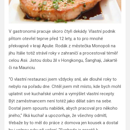
V gastronomii pracuje skoro čtyři dekády. Vlastní podnik
přitom otevřel teprve před 12 lety, a to pro mnohé
překvapivě v kraji Apulie. Rodák z městečka Monopoli na
jihu Itálie totiž strávil roky v zahraničí a procestoval téměř
celou Asii. Jistou dobu žil v Hongkongu, Šanghaji, Jakartě
či na Mauriciu.
“O vlastní restauraci jsem vždycky snil, ale dlouhé roky to
nebylo na pořadu dne. Chtěl jsem mít místo, kde bych mohl
uplatnit své kuchařské umění a vymýšlet vlastní recepty.
Být zaměstnancem není totéž jako dělat sám na sebe.
Dostal jsem spoustu nabídek, abych pracoval pro někoho
jiného,” říká kuchař a upozorňuje, že všechny odmítl,
třebaže by to měl do práce z domova jen kousek a dostal