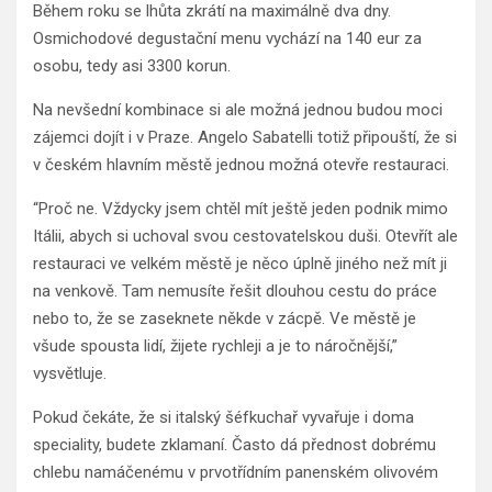
Během roku se lhůta zkrátí na maximálně dva dny.
Osmichodové degustační menu vychází na 140 eur za
osobu, tedy asi 3300 korun.
Na nevšední kombinace si ale možná jednou budou moci
zájemci dojít i v Praze. Angelo Sabatelli totiž připouští, že si
v českém hlavním městě jednou možná otevře restauraci.
“Proč ne. Vždycky jsem chtěl mít ještě jeden podnik mimo
Itálii, abych si uchoval svou cestovatelskou duši. Otevřít ale
restauraci ve velkém městě je něco úplně jiného než mít ji
na venkově. Tam nemusíte řešit dlouhou cestu do práce
nebo to, že se zaseknete někde v zácpě. Ve městě je
všude spousta lidí, žijete rychleji a je to náročnější,”
vysvětluje.
Pokud čekáte, že si italský šéfkuchař vyvařuje i doma
speciality, budete zklamaní. Často dá přednost dobrému
chlebu namáčenému v prvotřídním panenském olivovém