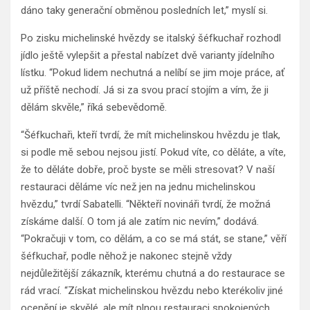
dáno taky generační obměnou posledních let,” myslí si.
Po zisku michelinské hvězdy se italský šéfkuchař rozhodl
jídlo ještě vylepšit a přestal nabízet dvě varianty jídelního
lístku. “Pokud lidem nechutná a nelíbí se jim moje práce, ať
už příště nechodí. Já si za svou prací stojím a vím, že ji
dělám skvěle,” říká sebevědomě.
“Šéfkuchaři, kteří tvrdí, že mít michelinskou hvězdu je tlak,
si podle mě sebou nejsou jistí. Pokud víte, co děláte, a víte,
že to děláte dobře, proč byste se měli stresovat? V naší
restauraci děláme víc než jen na jednu michelinskou
hvězdu,” tvrdí Sabatelli. “Někteří novináři tvrdí, že možná
získáme další. O tom já ale zatím nic nevím,” dodává.
“Pokračuji v tom, co dělám, a co se má stát, se stane,” věří
šéfkuchař, podle něhož je nakonec stejně vždy
nejdůležitější zákazník, kterému chutná a do restaurace se
rád vrací. “Získat michelinskou hvězdu nebo kterékoliv jiné
ocenění je skvělé, ale mít plnou restauraci spokojených