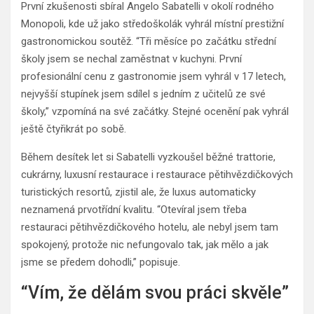
První zkušenosti sbíral Angelo Sabatelli v okolí rodného
Monopoli, kde už jako středoškolák vyhrál místní prestižní
gastronomickou soutěž. “Tři měsíce po začátku střední
školy jsem se nechal zaměstnat v kuchyni. První
profesionální cenu z gastronomie jsem vyhrál v 17 letech,
nejvyšší stupínek jsem sdílel s jedním z učitelů ze své
školy,” vzpomíná na své začátky. Stejné ocenění pak vyhrál
ještě čtyřikrát po sobě.
Během desítek let si Sabatelli vyzkoušel běžné trattorie,
cukrárny, luxusní restaurace i restaurace pětihvězdičkových
turistických resortů, zjistil ale, že luxus automaticky
neznamená prvotřídní kvalitu. “Otevíral jsem třeba
restauraci pětihvězdičkového hotelu, ale nebyl jsem tam
spokojený, protože nic nefungovalo tak, jak mělo a jak
jsme se předem dohodli,” popisuje.
“Vím, že dělám svou práci skvěle”