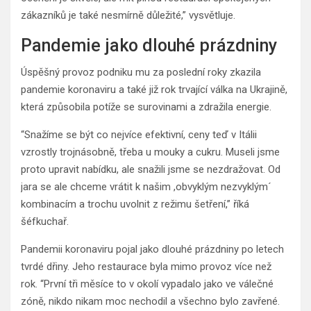
zákazníků je také nesmírně důležité,” vysvětluje.
Pandemie jako dlouhé prázdniny
Úspěšný provoz podniku mu za poslední roky zkazila
pandemie koronaviru a také již rok trvající válka na Ukrajině,
která způsobila potíže se surovinami a zdražila energie.
“Snažíme se být co nejvíce efektivní, ceny teď v Itálii
vzrostly trojnásobně, třeba u mouky a cukru. Museli jsme
proto upravit nabídku, ale snažili jsme se nezdražovat. Od
jara se ale chceme vrátit k našim ,obvyklým nezvyklým´
kombinacím a trochu uvolnit z režimu šetření,” říká
šéfkuchař.
Pandemii koronaviru pojal jako dlouhé prázdniny po letech
tvrdé dřiny. Jeho restaurace byla mimo provoz více než
rok. “První tři měsíce to v okolí vypadalo jako ve válečné
zóně, nikdo nikam moc nechodil a všechno bylo zavřené.