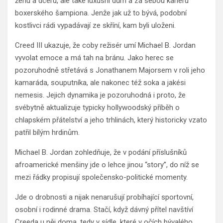
ženu a dceru, ale také luxusní dům a za sebou kariéru
boxerského šampiona. Jenže jak už to bývá, podobní
kostlivci rádi vypadávají ze skříní, kam byli uloženi.
Creed III ukazuje, že coby režisér umí Michael B. Jordan
vyvolat emoce a má tah na bránu. Jako herec se
pozoruhodně střetává s Jonathanem Majorsem v roli jeho
kamaráda, souputníka, ale nakonec též soka a jakési
nemesis. Jejich dynamika je pozoruhodná i proto, že
svébytně aktualizuje typicky hollywoodský příběh o
chlapském přátelství a jeho trhlinách, který historicky vzato
patřil bílým hrdinům.
Michael B. Jordan zohledňuje, že v podání příslušníků
afroamerické menšiny jde o lehce jinou “story”, do níž se
mezi řádky propisují společensko-politické momenty.
Jde o drobnosti a nijak nenarušují probíhající sportovní,
osobní i rodinné drama. Stačí, když dávný přítel navštíví
Creeda u něj doma, tedy v sídle, které v očích bývalého