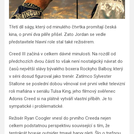
Třetí díl ságy, který od minulého čtvrtka promítají česká
kina, o první dva pilíře přišel. Zato Jordan se vedle
představitele hlavní role stal také režisérem.
Creed III začíná v celkem dávné minulosti. Na rozdíl od
předchozích dvou částí to však není nostalgický návrat do
časů největší slávy bývalého boxera Rockyho Balboy, který
v sérii dosud figuroval jako trenér. Zatímco Sylvester
Stallone se poslední dobou věnoval své první velké televizní
roli mafiána v seriálu Tulsa King, jeho filmový svěřenec
Adonis Creed si na plátně vytváří vlastní příběh. Je to
sympatické i problematické.
Režisér Ryan Coogler vnesl do prvního Creeda nejen
celkem podstatnou perspektivu související s tím, že
tentokrát boxuje outsider tmavé barvy pleti. Šlo o trefnou