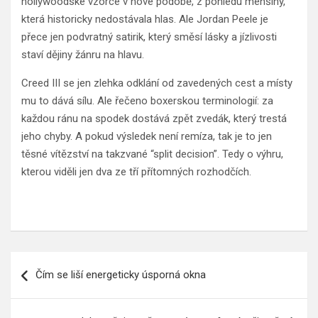
hollywoodské vzorce v nové podobě, z pohledu menšiny,
která historicky nedostávala hlas. Ale Jordan Peele je
přece jen podvratný satirik, který směsí lásky a jízlivosti
staví dějiny žánru na hlavu.
Creed III se jen zlehka odklání od zavedených cest a místy
mu to dává sílu. Ale řečeno boxerskou terminologií: za
každou ránu na spodek dostává zpět zvedák, který trestá
jeho chyby. A pokud výsledek není remíza, tak je to jen
těsné vítězství na takzvané “split decision”. Tedy o výhru,
kterou viděli jen dva ze tří přítomných rozhodčích.
Navigace
Čím se liší energeticky úsporná okna
pro
příspěvek