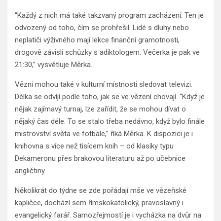
“Každý z nich má také takzvaný program zacházení. Ten je
odvozený od toho, čím se prohřešil. Lidé s dluhy nebo
neplatiči výživného mají lekce finanční gramotnosti,
drogově závislí schůzky s adiktologem. Večerka je pak ve
21:30,” vysvětluje Měrka.
Vězni mohou také v kulturní místnosti sledovat televizi.
Délka se odvíjí podle toho, jak se ve vězení chovají. “Když je
nějak zajímavý turnaj, lze zařídit, že se mohou dívat o
nějaký čas déle. To se stalo třeba nedávno, když bylo finále
mistrovství světa ve fotbale,” říká Měrka. K dispozici je i
knihovna s více než tisícem knih – od klasiky typu
Dekameronu přes brakovou literaturu až po učebnice
angličtiny.
Několikrát do týdne se zde pořádají mše ve vězeňské
kapličce, dochází sem římskokatolický, pravoslavný i
evangelický farář. Samozřejmostí je i vycházka na dvůr na