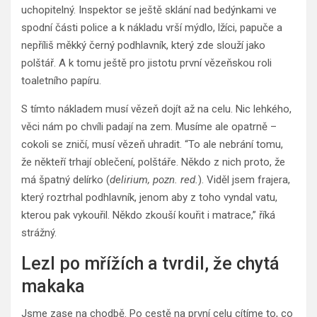
uchopitelný. Inspektor se ještě sklání nad bedýnkami ve
spodní části police a k nákladu vrší mýdlo, lžíci, papuče a
nepříliš měkký černý podhlavník, který zde slouží jako
polštář. A k tomu ještě pro jistotu první vězeňskou roli
toaletního papíru.
S tímto nákladem musí vězeň dojít až na celu. Nic lehkého,
věci nám po chvíli padají na zem. Musíme ale opatrně –
cokoli se zničí, musí vězeň uhradit. “To ale nebrání tomu,
že někteří trhají oblečení, polštáře. Někdo z nich proto, že
má špatný delírko (
delirium, pozn. red.
). Viděl jsem frajera,
který roztrhal podhlavník, jenom aby z toho vyndal vatu,
kterou pak vykouřil. Někdo zkouší kouřit i matrace,” říká
strážný.
Lezl po mřížích a tvrdil, že chytá
makaka
Jsme zase na chodbě. Po cestě na první celu cítíme to, co