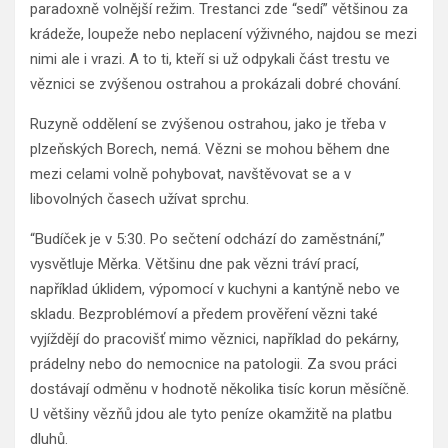
paradoxně volnější režim. Trestanci zde “sedí” většinou za
krádeže, loupeže nebo neplacení výživného, najdou se mezi
nimi ale i vrazi. A to ti, kteří si už odpykali část trestu ve
věznici se zvýšenou ostrahou a prokázali dobré chování.
Ruzyně oddělení se zvýšenou ostrahou, jako je třeba v
plzeňských Borech, nemá. Vězni se mohou během dne
mezi celami volně pohybovat, navštěvovat se a v
libovolných časech užívat sprchu.
“Budíček je v 5:30. Po sečtení odchází do zaměstnání,”
vysvětluje Měrka. Většinu dne pak vězni tráví prací,
například úklidem, výpomocí v kuchyni a kantýně nebo ve
skladu. Bezproblémoví a předem prověření vězni také
vyjíždějí do pracovišť mimo věznici, například do pekárny,
prádelny nebo do nemocnice na patologii. Za svou práci
dostávají odměnu v hodnotě několika tisíc korun měsíčně.
U většiny vězňů jdou ale tyto peníze okamžitě na platbu
dluhů.