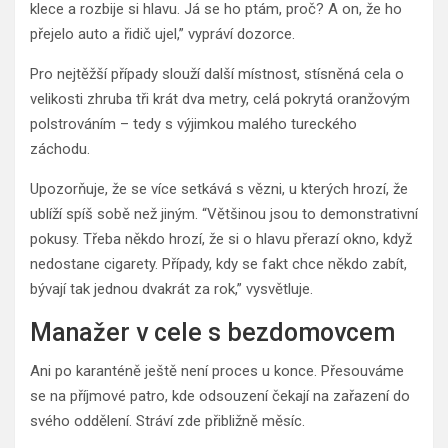
klece a rozbije si hlavu. Já se ho ptám, proč? A on, že ho
přejelo auto a řidič ujel,” vypráví dozorce.
Pro nejtěžší případy slouží další místnost, stísněná cela o
velikosti zhruba tři krát dva metry, celá pokrytá oranžovým
polstrováním – tedy s výjimkou malého tureckého
záchodu.
Upozorňuje, že se více setkává s vězni, u kterých hrozí, že
ublíží spíš sobě než jiným. “Většinou jsou to demonstrativní
pokusy. Třeba někdo hrozí, že si o hlavu přerazí okno, když
nedostane cigarety. Případy, kdy se fakt chce někdo zabít,
bývají tak jednou dvakrát za rok,” vysvětluje.
Manažer v cele s bezdomovcem
Ani po karanténě ještě není proces u konce. Přesouváme
se na příjmové patro, kde odsouzení čekají na zařazení do
svého oddělení. Stráví zde přibližně měsíc.