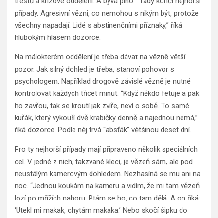
trestů a krizové oddělení. A bývá plno. “Tady končí nejhorší
případy. Agresivní vězni, co nemohou s nikým být, protože
všechny napadají. Lidé s abstinenčními příznaky,” říká
hlubokým hlasem dozorce.
Na málokterém oddělení je třeba dávat na vězně větší
pozor. Jak silný dohled je třeba, stanoví pohovor s
psychologem. Například drogově závislé vězně je nutné
kontrolovat každých třicet minut. “Když někdo fetuje a pak
ho zavřou, tak se kroutí jak zvíře, neví o sobě. To samé
kuřák, který vykouří dvě krabičky denně a najednou nemá,”
říká dozorce. Podle něj trvá “absťák” většinou deset dní.
Pro ty nejhorší případy mají připraveno několik speciálních
cel. V jedné z nich, takzvané kleci, je vězeň sám, ale pod
neustálým kamerovým dohledem. Nezhasíná se mu ani na
noc. “Jednou koukám na kameru a vidím, že mi tam vězeň
lozí po mřížích nahoru. Ptám se ho, co tam dělá. A on říká:
‘Utekl mi makak, chytám makaka.’ Nebo skočí šipku do