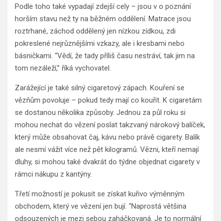
Podle toho také vypadají zdejší cely – jsou v o poznání
horším stavu než ty na běžném oddělení. Matrace jsou
roztrhané, záchod oddělený jen nízkou zídkou, zdi
pokreslené nejrůznějšími vzkazy, ale i kresbami nebo
básničkami. “Vědí, že tady příliš času nestráví, tak jim na
tom nezáleží,” říká vychovatel.
Zarážející je také silný cigaretový zápach. Kouření se
vězňům povoluje – pokud tedy mají co kouřit. K cigaretám
se dostanou několika způsoby. Jednou za půl roku si
mohou nechat do vězení poslat takzvaný nárokový balíček,
který může obsahovat čaj, kávu nebo právě cigarety. Balík
ale nesmí vážit více než pět kilogramů. Vězni, kteří nemají
dluhy, si mohou také dvakrát do týdne objednat cigarety v
rámci nákupu z kantýny.
Třetí možností je pokusit se získat kuřivo výměnným
obchodem, který ve vězení jen bují. “Naprostá většina
odsouzených je mezi sebou zaháčkovaná. Je to normální