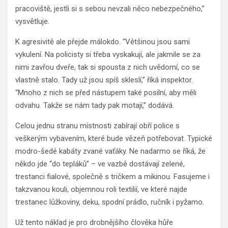
pracoviště, jestli si s sebou nevzali něco nebezpečného,”
vysvětluje.
K agresivitě ale přejde málokdo. “Většinou jsou sami
vykulení. Na policisty si třeba vyskakují, ale jakmile se za
nimi zavřou dveře, tak si spousta z nich uvědomí, co se
vlastně stalo. Tady už jsou spíš skleslí,” říká inspektor.
“Mnoho z nich se před nástupem také posilní, aby měli
odvahu. Takže se nám tady pak motají,” dodává.
Celou jednu stranu místnosti zabírají obří police s
veškerým vybavením, které bude vězeň potřebovat. Typické
modro-šedé kabáty zvané vaťáky. Ne nadarmo se říká, že
někdo jde “do tepláků” – ve vazbě dostávají zelené,
trestanci fialové, společně s tričkem a mikinou. Fasujeme i
takzvanou kouli, objemnou roli textilií, ve které najde
trestanec lůžkoviny, deku, spodní prádlo, ručník i pyžamo.
Už tento náklad je pro drobnějšího člověka hůře