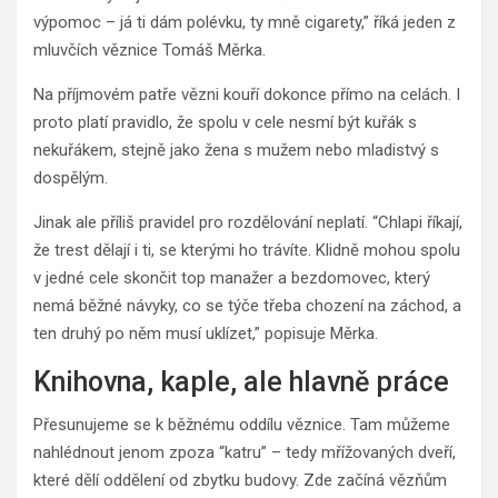
výpomoc – já ti dám polévku, ty mně cigarety,” říká jeden z
mluvčích věznice Tomáš Měrka.
Na příjmovém patře vězni kouří dokonce přímo na celách. I
proto platí pravidlo, že spolu v cele nesmí být kuřák s
nekuřákem, stejně jako žena s mužem nebo mladistvý s
dospělým.
Jinak ale příliš pravidel pro rozdělování neplatí. “Chlapi říkají,
že trest dělají i ti, se kterými ho trávíte. Klidně mohou spolu
v jedné cele skončit top manažer a bezdomovec, který
nemá běžné návyky, co se týče třeba chození na záchod, a
ten druhý po něm musí uklízet,” popisuje Měrka.
Knihovna, kaple, ale hlavně práce
Přesunujeme se k běžnému oddílu věznice. Tam můžeme
nahlédnout jenom zpoza “katru” – tedy mřížovaných dveří,
které dělí oddělení od zbytku budovy. Zde začíná vězňům