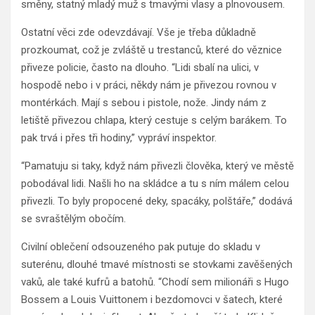
směny, statný mladý muž s tmavými vlasy a plnovousem.
Ostatní věci zde odevzdávají. Vše je třeba důkladně
prozkoumat, což je zvláště u trestanců, které do věznice
přiveze policie, často na dlouho. “Lidi sbalí na ulici, v
hospodě nebo i v práci, někdy nám je přivezou rovnou v
montérkách. Mají s sebou i pistole, nože. Jindy nám z
letiště přivezou chlapa, který cestuje s celým barákem. To
pak trvá i přes tři hodiny,” vypráví inspektor.
“Pamatuju si taky, když nám přivezli člověka, který ve městě
pobodával lidi. Našli ho na skládce a tu s ním málem celou
přivezli. To byly propocené deky, spacáky, polštáře,” dodává
se svraštělým obočím.
Civilní oblečení odsouzeného pak putuje do skladu v
suterénu, dlouhé tmavé místnosti se stovkami zavěšených
vaků, ale také kufrů a batohů. “Chodí sem milionáři s Hugo
Bossem a Louis Vuittonem i bezdomovci v šatech, které