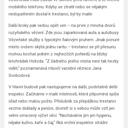
mobilního telefonu. Kdyby se ztratil nebo se nějakým
nedopatřením dostal k trestanci, byl by malér.
Další kroky pak vedou opět ven – na první z mnoha dvorů
ruzyňského vězení. Zde jsou zaparkovaná auta a autobusy
Vězeňské služby s typickým fialovým pruhem. Jinak ponuré
místo ovšem skýtá jednu raritu – trestanci se při přesunu
mohou kochat jedním z nejhezčích pohledů na blízký
letohrádek Hvězda. “Z žádného jiného místa není tak hezky
vidět,” poznamenává mluvčí vazební věznice Jana
Svobodová.
V hlavní budově pak nastupujeme na další, podstatně delší
inspekci. Začínáme v malé místnosti, která připomíná spíše
úřad nebo malou poštu. Příslušník za přepážkou trestanci
vezme doklady a peníze, dovnitř si s sebou může vzít jen
velmi omezený výčet věcí. “Necháváme jim jen hygienu,
nějaké kuřivo, kafe a čaj,” říká vrchní inspektor strážní