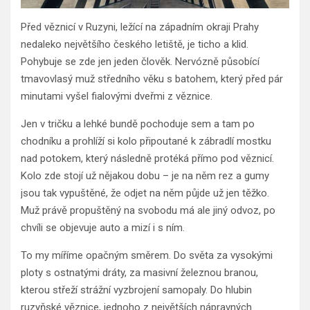
Před věznicí v Ruzyni, ležící na západním okraji Prahy
nedaleko největšího českého letiště, je ticho a klid.
Pohybuje se zde jen jeden člověk. Nervózně působící
tmavovlasý muž středního věku s batohem, který před pár
minutami vyšel fialovými dveřmi z věznice.
Jen v tričku a lehké bundě pochoduje sem a tam po
chodníku a prohlíží si kolo připoutané k zábradlí mostku
nad potokem, který následně protéká přímo pod věznicí.
Kolo zde stojí už nějakou dobu – je na něm rez a gumy
jsou tak vypuštěné, že odjet na něm půjde už jen těžko.
Muž právě propuštěný na svobodu má ale jiný odvoz, po
chvíli se objevuje auto a mizí i s ním.
To my míříme opačným směrem. Do světa za vysokými
ploty s ostnatými dráty, za masivní železnou branou,
kterou střeží strážní vyzbrojení samopaly. Do hlubin
ruzyňské věznice, jednoho z největších nápravných