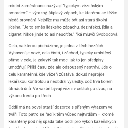
místní zaměstnanci nazývají “typickým vězeňským
smradem” – výrazný, štiplavý zápach, ke kterému se těžko
hledá srovnání. Nejblíže mu může být asi stará školní
jídelna. “Je to směs lidského zápachu, dezinfekcí, jídla a
cigaret. Nikde jinde to asi neucítíte,” říká mluvčí Svobodová.
Cela, na kterou přicházíme, je jedna z těch hezčích.
Vybavení je nové, cela čistá, i záchod, typicky umístěný
přímo v cele, je zakrytý tak moc, jak to jen předpisy
umožňují. Příliš času zde ale odsouzený nestráví. Jde o
celu karanténní, kde vězeň zůstává, dokud neprojde
lékařskou kontrolou a neobdrží výsledky, což trvá kolem
čtrnácti dnů. Ve vazbě bývají vězni v celách po dvou, na
výkonu trestu po třech.
Oddíl má na povel starší dozorce s přísným výrazem ve
tváři. Toto patro se řadí k těm vůbec nejtvrdším – kromě
karantény pod něj spadá také oddíl pro výkon kázeňských