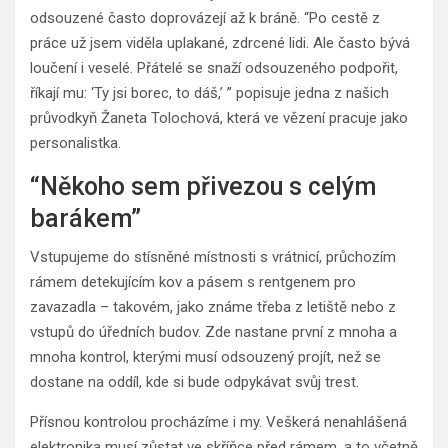
odsouzené často doprovázejí až k bráně. “Po cestě z
práce už jsem viděla uplakané, zdrcené lidi. Ale často bývá
loučení i veselé. Přátelé se snaží odsouzeného podpořit,
říkají mu: ‘Ty jsi borec, to dáš,’ ” popisuje jedna z našich
průvodkyň Žaneta Tolochová, která ve vězení pracuje jako
personalistka.
“Někoho sem přivezou s celým
barákem”
Vstupujeme do stísněné místnosti s vrátnicí, průchozím
rámem detekujícím kov a pásem s rentgenem pro
zavazadla – takovém, jako známe třeba z letiště nebo z
vstupů do úředních budov. Zde nastane první z mnoha a
mnoha kontrol, kterými musí odsouzený projít, než se
dostane na oddíl, kde si bude odpykávat svůj trest.
Přísnou kontrolou procházíme i my. Veškerá nenahlášená
elektronika musí zůstat ve skříňce před rámem, a to včetně