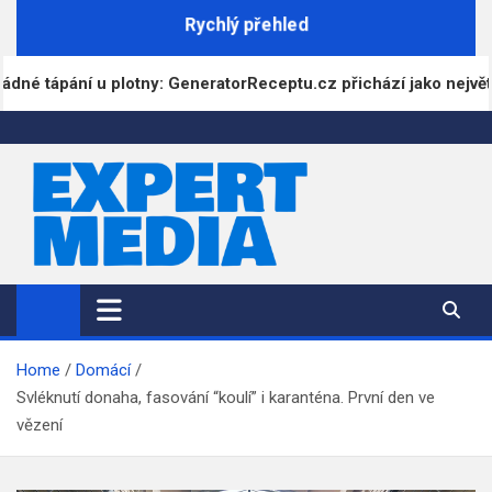
Skip
Rychlý přehled
to
content
 plotny: GeneratorReceptu.cz přichází jako největší digitální k
ExpertMedia.cz
Magazín informací
Home
Domácí
Svléknutí donaha, fasování “koulí” i karanténa. První den ve
vězení