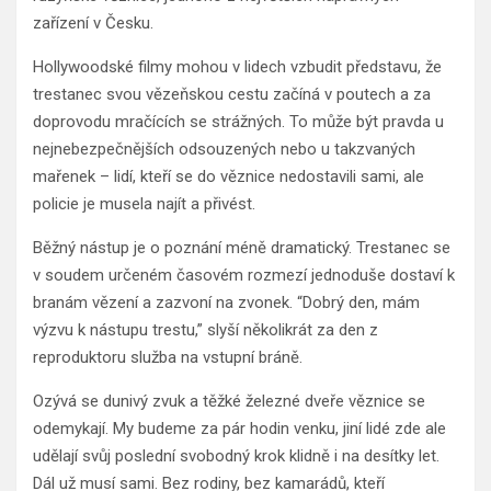
zařízení v Česku.
Hollywoodské filmy mohou v lidech vzbudit představu, že
trestanec svou vězeňskou cestu začíná v poutech a za
doprovodu mračících se strážných. To může být pravda u
nejnebezpečnějších odsouzených nebo u takzvaných
mařenek – lidí, kteří se do věznice nedostavili sami, ale
policie je musela najít a přivést.
Běžný nástup je o poznání méně dramatický. Trestanec se
v soudem určeném časovém rozmezí jednoduše dostaví k
branám vězení a zazvoní na zvonek. “Dobrý den, mám
výzvu k nástupu trestu,” slyší několikrát za den z
reproduktoru služba na vstupní bráně.
Ozývá se dunivý zvuk a těžké železné dveře věznice se
odemykají. My budeme za pár hodin venku, jiní lidé zde ale
udělají svůj poslední svobodný krok klidně i na desítky let.
Dál už musí sami. Bez rodiny, bez kamarádů, kteří