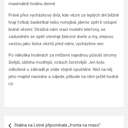
maximálně hodinu denně.
Právě přes vycházkový dvůr, kde vězni za teplých dní běžně
hrají fotbal, basketbal nebo nohejbal, jdeme zpět k vstupní
bráně vězení. Strážná nám vrací mobilní telefony, se
zaduněním se opět otevírají železné dveře a my, stejnou
cestou jako tisíce vězňů před námi, vycházíme ven.
Po několika hodinách za mřížemi najednou působí stromy
živější, obloha modřejší, vzduch čerstvější. Jen kolo
odložené u zábradlí je stále stejně opuštěné. Než na něj
jeho majitel nasedne a odjede, přibude na něm ještě hodně
rzi.
Navigace
Stalina na Letné připomínala „fronta na maso“: