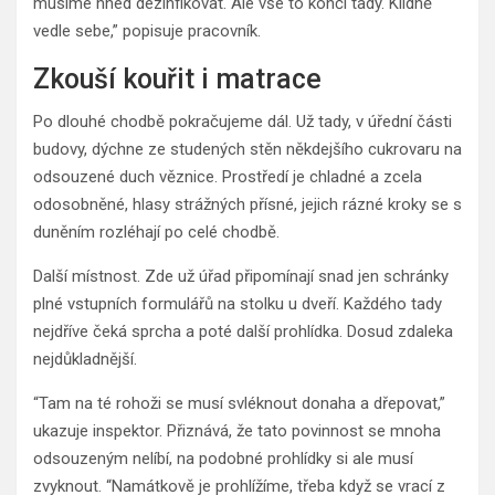
musíme hned dezinfikovat. Ale vše to končí tady. Klidně
vedle sebe,” popisuje pracovník.
Zkouší kouřit i matrace
Po dlouhé chodbě pokračujeme dál. Už tady, v úřední části
budovy, dýchne ze studených stěn někdejšího cukrovaru na
odsouzené duch věznice. Prostředí je chladné a zcela
odosobněné, hlasy strážných přísné, jejich rázné kroky se s
duněním rozléhají po celé chodbě.
Další místnost. Zde už úřad připomínají snad jen schránky
plné vstupních formulářů na stolku u dveří. Každého tady
nejdříve čeká sprcha a poté další prohlídka. Dosud zdaleka
nejdůkladnější.
“Tam na té rohoži se musí svléknout donaha a dřepovat,”
ukazuje inspektor. Přiznává, že tato povinnost se mnoha
odsouzeným nelíbí, na podobné prohlídky si ale musí
zvyknout. “Namátkově je prohlížíme, třeba když se vrací z