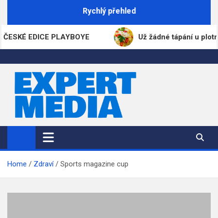
Skip
Rychlý přehled
to
content
É EDICE PLAYBOYE
Už žádné tápání u plotny: Gen
ExpertMedia.cz
Magazín informací
Home
Zdraví
Sports magazine cup