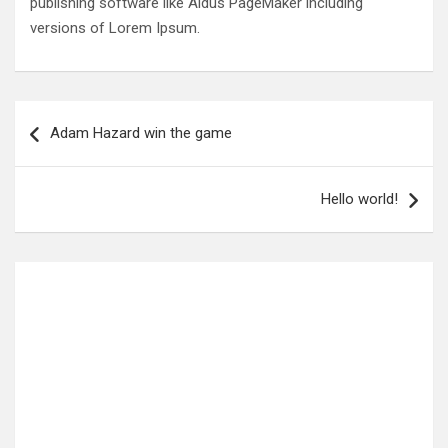
publishing software like Aldus PageMaker including
versions of Lorem Ipsum.
Navigace
Adam Hazard win the game
pro
příspěvek
Hello world!