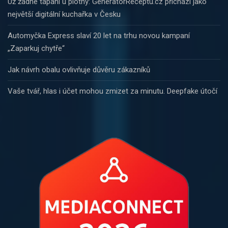
Už žádné tápání u plotny: GeneratorReceptu.cz přichází jako
největší digitální kuchařka v Česku
Automyčka Express slaví 20 let na trhu novou kampaní
„Zaparkuj chytře“
Jak návrh obalu ovlivňuje důvěru zákazníků
Vaše tvář, hlas i účet mohou zmizet za minutu. Deepfake útočí