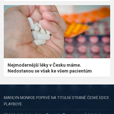
Nejmodernější léky v Česku máme.
Nedostanou se však ke všem pacientům
MARILYN MONROE POPRVÉ NA TITULNÍ STRANĚ ČESKÉ EDICE
PLAYBOYE