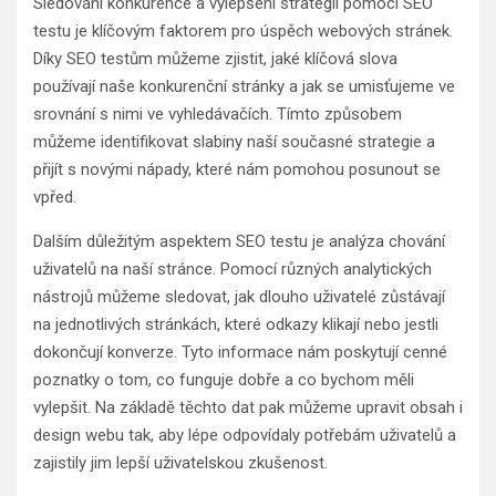
Sledování konkurence a vylepšení strategií pomocí SEO
testu je klíčovým faktorem pro úspěch webových stránek.
Díky SEO testům můžeme zjistit, jaké klíčová slova
používají naše konkurenční stránky a jak se umisťujeme ve
srovnání s nimi ve vyhledávačích. Tímto způsobem
můžeme identifikovat slabiny naší současné strategie a
přijít s novými nápady, které nám pomohou posunout se
vpřed.
Dalším důležitým aspektem SEO testu je analýza chování
uživatelů na naší stránce. Pomocí různých analytických
nástrojů můžeme sledovat, jak dlouho uživatelé zůstávají
na jednotlivých stránkách, které odkazy klikají nebo jestli
dokončují konverze. Tyto informace nám poskytují cenné
poznatky o tom, co funguje dobře a co bychom měli
vylepšit. Na základě těchto dat pak můžeme upravit obsah i
design webu tak, aby lépe odpovídaly potřebám uživatelů a
zajistily jim lepší uživatelskou zkušenost.