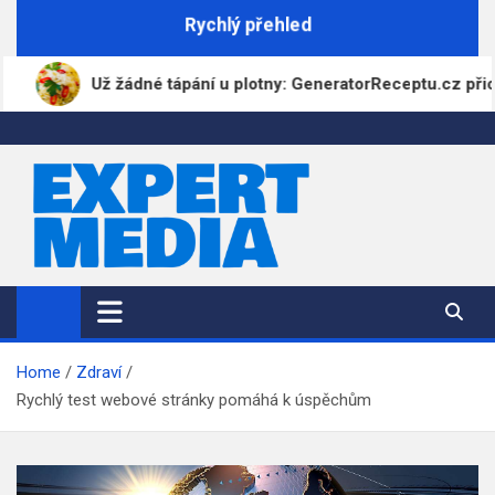
Skip
Rychlý přehled
to
content
Už žádné tápání u plotny: GeneratorReceptu.cz přichází jako n
ExpertMedia.cz
Magazín informací
Home
Zdraví
Rychlý test webové stránky pomáhá k úspěchům