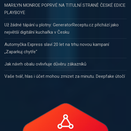
MARILYN MONROE POPRVÉ NA TITULNÍ STRANĚ ČESKÉ EDICE
PLAYBOYE
Už žádné tápání u plotny: GeneratorReceptu.cz přichází jako
největší digitální kuchařka v Česku
Automyčka Express slaví 20 let na trhu novou kampaní
„Zaparkuj chytře“
Jak návrh obalu ovlivňuje důvěru zákazníků
Vaše tvář, hlas i účet mohou zmizet za minutu. Deepfake útočí