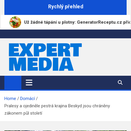
Skip
Rychlý přehled
to
content
Už žádné tápání u plotny: GeneratorReceptu.cz přichází jako
ExpertMedia.cz
Magazín informací
Home
Domácí
Pralesy a ojediněle pestrá krajina Beskyd jsou chráněny
zákonem půl století