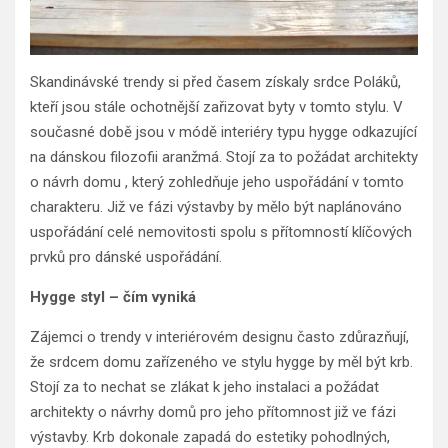
Skandinávské trendy si před časem získaly srdce Poláků,
kteří jsou stále ochotnější zařizovat byty v tomto stylu. V
současné době jsou v módě interiéry typu hygge odkazující
na dánskou filozofii aranžmá. Stojí za to požádat architekty
o návrh domu , který zohledňuje jeho uspořádání v tomto
charakteru. Již ve fázi výstavby by mělo být naplánováno
uspořádání celé nemovitosti spolu s přítomností klíčových
prvků pro dánské uspořádání.
Hygge styl – čím vyniká
Zájemci o trendy v interiérovém designu často zdůrazňují,
že srdcem domu zařízeného ve stylu hygge by měl být krb.
Stojí za to nechat se zlákat k jeho instalaci a požádat
architekty o návrhy domů pro jeho přítomnost již ve fázi
výstavby. Krb dokonale zapadá do estetiky pohodlných,