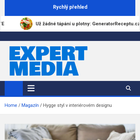
Skip
Rychlý přehled
to
content
Už žádné tápání u plotny: GeneratorReceptu.cz přichází j
ExpertMedia.cz
Magazín informací
Home
Magazín
Hygge styl v interiérovém designu