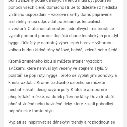
Dům zařízený podle dánských trendů musí být podřízen
pohodlí všech členů domácnosti. Je to důležité i z hlediska
vnitřního uspořádání – vzorové návrhy domů připravené
architekty musí odpovídat potřebám potenciálních
investorů. O útulnou atmosféru jednotlivých místností se
vyplatí postarat pomocí doplňků charakteristických pro styl
hygge. Důležitý je samotný výběr jejich barev – výbornou
volbou budou klidné tóny béžové, hnědé, zelené nebo šedé.
Kromě zmíněného krbu si můžete interiér vyzdobit
svíčkami, které nemusí být vedeny ve stejném stylu. S
polštáři se pojí i styl hygge , proto se vyplatí jimi pohovky a
křesla ozdobit. Kromě tradičního salonku se můžete
nechat zlákat i designovými pufy. K útulné atmosféře
přispějí také měkké, na dotek příjemné látky. Dovnitř stačí
přinést vlněné nebo bavlněné deky, které zajistí pohodlný
odpočinek v tomto stylu.
Vyplatí se inspirovat se dánskými trendy a rozhodnout se