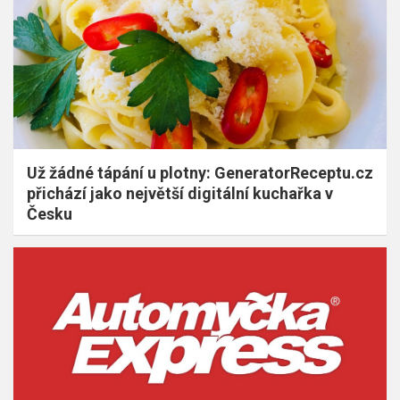
Už žádné tápání u plotny: GeneratorReceptu.cz
přichází jako největší digitální kuchařka v
Česku