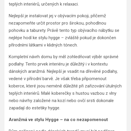
teplých interiérů, určených k relaxaci.
Nejlepší je instalovat jej v obývacím pokoji, přičemž
nezapomeňte určit prostor pro širokou, pohodlnou
pohovku a taburety. Právě tento typ obývacího nábytku se
nejlépe hodí ke stylu hygge – zvláště pokud je dokončen
přírodními látkami v klidných tónech.
Kompletní návrh domu by měl zohledňovat výběr správné
podlahy. Tento prvek interiéru je důležitý i v kontextu
dánských aranžmá. Nejlepší je vsadit na dřevěné podlahy,
vedené v přírodní barvě. Je však třeba připomenout
koberce, které jsou neméně důležité při zařizování útulných
teplých interiérů. Malé koberečky s hustou vazbou z vlny
nebo návrhy založené na kozí nebo ovčí srsti dokonale
zapadají do estetiky hygge.
Aranžmá ve stylu Hygge – na co nezapomenout