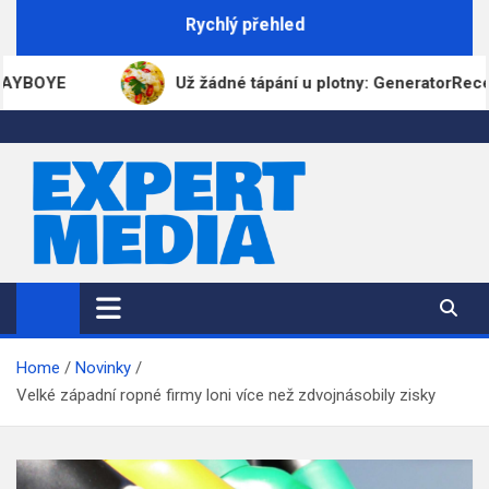
Skip
Rychlý přehled
to
content
E
Už žádné tápání u plotny: GeneratorReceptu.cz př
ExpertMedia.cz
Magazín informací
Home
Novinky
Velké západní ropné firmy loni více než zdvojnásobily zisky