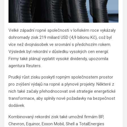
Velké západní ropné společnosti v loňském roce vykázaly
dohromady zisk 219 miliard USD (4,9 bilionu Kč), což byl
více než dvojnásobek ve srovnání s předchozím rokem.
Výsledek byl rekordní v důsledku vysokých cen energií.
Firmy také plánují vyplatit vysoké dividendy, upozornila
agentura Reuters.
Prudký růst zisku poskytl ropným společnostem prostor
pro zvýšení výdajů na ropné a plynové projekty. Některé z
nich také začaly přehodnocovat své strategie energetické
transformace, aby splnily nové požadavky na bezpečnost
dodávek.
Kombinovaný rekordní zisk také umožnil firmám BP,
Chevron, Equinor, Exxon Mobil, Shell a TotalEnergies