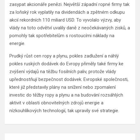
zasypat akcionáře penězi. Největší západní ropné firmy tak
za loňský rok vyplatily na dividendách a zpětném odkupu
akcií rekordních 110 miliard USD. To vyvolalo výzvy, aby
vlády na toto odvětví uvalily daně z neočekávaných zisků, a
pomohly tak spotřebitelům s rostoucími náklady na
energie.
Prudký růst cen ropy a plynu, pokles zadlužení a náhlý
pokles ruských dodávek do Evropy přiměly také firmy ke
zvýšení výdajů na těžbu fosilních paliv, protože vlády
upřednostňují bezpečnost dodávek. Evropské společnosti,
které již představily plány na snížení nebo zpomalení
investic do těžby ropy a plynu a na budování rozsáhlých
aktivit v oblasti obnovitelných zdrojů energie a
nízkouhlíkových technologií, tak upravily své strategie.
Navigace