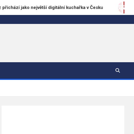
í jako největší digitální kuchařka v Česku
Automyč