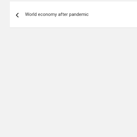
Navigace
World economy after pandemic
pro
příspěvek