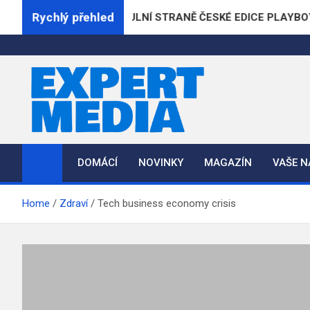
Skip
Rychlý přehled
E POPRVÉ NA TITULNÍ STRANĚ ČESKÉ EDICE PLAYBOYE
to
content
ExpertMedia.cz
Magazín informací
DOMÁCÍ
NOVINKY
MAGAZÍN
VAŠE 
Home
Zdraví
Tech business economy crisis