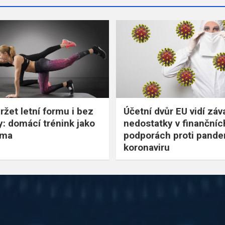
ržet letní formu i bez
Účetní dvůr EU vidí zá
y: domácí trénink jako
nedostatky v finančníc
rma
podporách proti pande
koronaviru