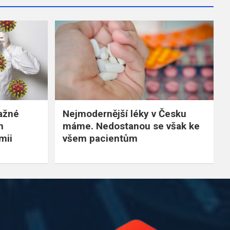
važné
Nejmodernější léky v Česku
h
máme. Nedostanou se však ke
mii
všem pacientům