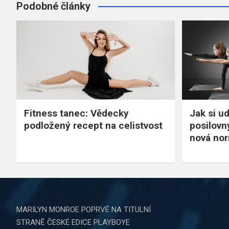
Podobné články
Fitness tanec: Vědecky
Jak si ud
podložený recept na celistvost
posilovn
nová no
MARILYN MONROE POPRVÉ NA TITULNÍ
STRANĚ ČESKÉ EDICE PLAYBOYE